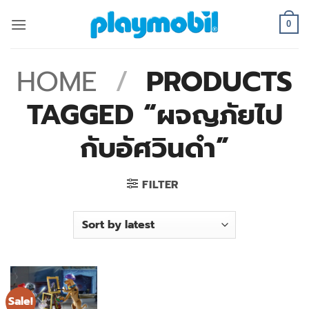
Skip
to
0
content
HOME
/
PRODUCTS
TAGGED “ผจญภัยไป
กับอัศวินดำ”
FILTER
Sale!