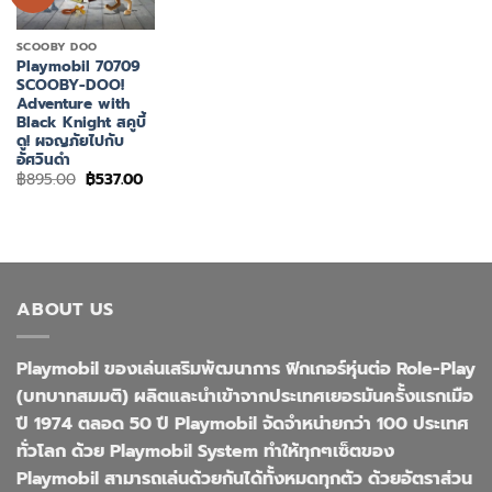
SCOOBY DOO
Playmobil 70709
SCOOBY-DOO!
Adventure with
Black Knight สคูบี้
ดู! ผจญภัยไปกับ
อัศวินดำ
Original
Current
฿
895.00
฿
537.00
price
price
was:
is:
฿895.00.
฿537.00.
ABOUT US
Playmobil ของเล่นเสริมพัฒนาการ ฟิกเกอร์หุ่นต่อ Role-Play
(บทบาทสมมติ) ผลิตและนำเข้าจากประเทศเยอรมันครั้งแรกเมือ
ปี 1974 ตลอด 50 ปี Playmobil จัดจำหน่ายกว่า 100 ประเทศ
ทั่วโลก ด้วย Playmobil System ทำให้ทุกๆเซ็ตของ
Playmobil สามารถเล่นด้วยกันได้ทั้งหมดทุกตัว ด้วยอัตราส่วน