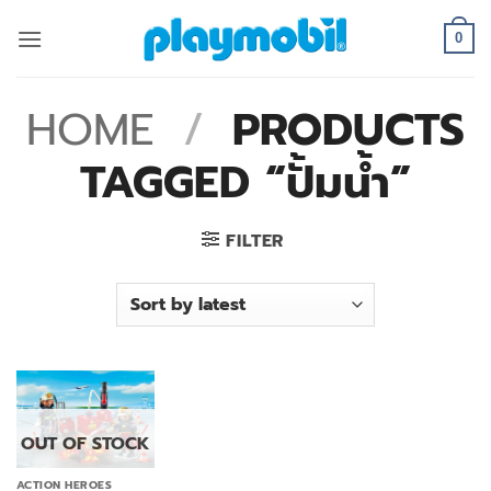
Skip
to
0
content
HOME
/
PRODUCTS
TAGGED “ปั้มน้ำ”
FILTER
OUT OF STOCK
ACTION HEROES