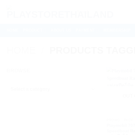
Skip
Search
to
for:
content
HOME
PRODUCT
ABOUT US
PAYMENT
MEMBERSHIP
HOME
/
PRODUCTS TAGGED 
BROWSE
OUT 
+
PROMO - PACK
Playmobil 70
Speedboat Ra