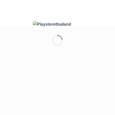
ติดต่อเรา PLAYMOBIL THAILAND
02-8883500 ต่อ 111
pmplaystorethailand@gmail.com
Line : @playstorethailand