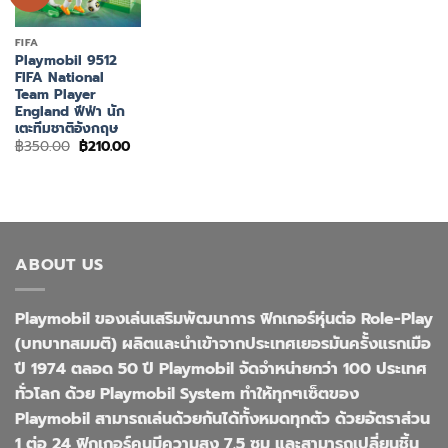
FIFA
Playmobil 9512
FIFA National
Team Player
England ฟีฟ่า นัก
เตะทีมชาติอังกฤษ
Original
Current
฿
350.00
฿
210.00
price
price
was:
is:
฿350.00.
฿210.00.
ABOUT US
Playmobil ของเล่นเสริมพัฒนาการ ฟิกเกอร์หุ่นต่อ Role-Play
(บทบาทสมมติ) ผลิตและนำเข้าจากประเทศเยอรมันครั้งแรกเมือ
ปี 1974 ตลอด 50 ปี Playmobil จัดจำหน่ายกว่า 100 ประเทศ
ทั่วโลก ด้วย Playmobil System ทำให้ทุกๆเซ็ตของ
Playmobil สามารถเล่นด้วยกันได้ทั้งหมดทุกตัว ด้วยอัตราส่วน
1 ต่อ 24 ฟิกเกอร์คนมีความสูง 7.5 ซม และสามารถเปลี่ยนชิ้น