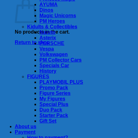
AYUMA
Dinos
Magic Unicorns
PM Heroes
Kidults & Collectibles
No products in the cart.
Naruto
Asterix
Return to shop
PORSCHE
Vespa
Volkswagen
PM Collector Cars
Specials Car
History
FIGURES
PLAYMOBIL PLUS
Promo Pack
Figure Series
My Figures
Special Plus
Duo Pack
Starter Pack
Gift Set
About us
Payment
How to payment?