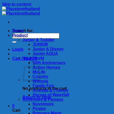
Skip to content
Search for:
Home
Product
Junior & Toddler
JUNIOR
Junior & Disney
Login
Junior AQUA
Your World
Cart /
฿
0.00
0
50th Anniversary
Action Heroes
MyLife
Country
Wiltopia
Family Fun
No products in the cart.
Animals & Friends
Horses of Waterfall
Return to shop
Adventure & Fantasy
Novelmore
0
Pirates
Cart
Princess Magic