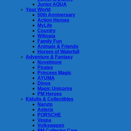
Junior AQUA
Your World
50th Anniversary
Action Heroes
MyLife
Country
Wiltopia
Family Fun
Animals & Friends
Horses of Waterfall
Adventure & Fantasy
Novelmore
Pirates
Princess Magic
AYUMA
Dinos
Magic Unicorns
PM Heroes
Kidults & Collectibles
Naruto
Asterix
PORSCHE
Vespa
Volkswagen
PM Collector Cars