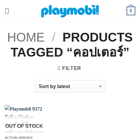
Skip
0
to
content
HOME
/
PRODUCTS
TAGGED “คอปเตอร์”
FILTER
OUT OF STOCK
ACTION HEROES