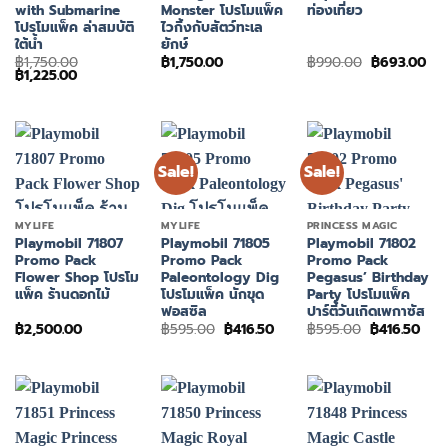
with Submarine
Monster โปรโมแพ็ค
ท่องเที่ยว
โปรโมแพ็ค ล่าสมบัติ
ไวกิ้งกับสัตว์ทะเล
ใต้น้ำ
ยักษ์
Original
Cur
฿
1,750.00
฿
1,750.00
฿
990.00
฿
693.00
Original
Current
price
pri
฿
1,225.00
price
price
was:
is:
was:
is:
฿990.00.
฿69
฿1,750.00.
฿1,225.00.
Sale!
Sale!
MYLIFE
MYLIFE
PRINCESS MAGIC
Playmobil 71807
Playmobil 71805
Playmobil 71802
Promo Pack
Promo Pack
Promo Pack
Flower Shop โปรโม
Paleontology Dig
Pegasus’ Birthday
แพ็ค ร้านดอกไม้
โปรโมแพ็ค นักขุด
Party โปรโมแพ็ค
ฟอสซิล
ปาร์ตี้วันเกิดเพกาซัส
Original
Current
Original
Curr
฿
2,500.00
฿
595.00
฿
416.50
฿
595.00
฿
416.50
price
price
price
pric
was:
is:
was:
is:
฿595.00.
฿416.50.
฿595.00.
฿416