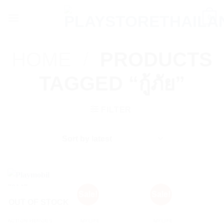
Skip
0
to
content
HOME
/
PRODUCTS
TAGGED “กู้ภัย”
FILTER
Sale!
Sale!
OUT OF STOCK
ACTION HEROES
MYLIFE
MYLIFE