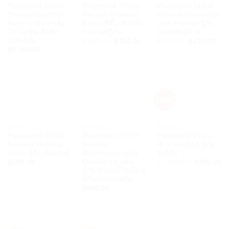
Playmobil 70147
Playmobil 70052
Playmobil 71245
Promotional Fire
Rescue Balance
Rescue Paramedic
Rescue Boat เซ็ต
Racer ซิตี้ไลฟ์ รถซิ่ง
with Patient กู้ภัย
โปรโมชั่น เรือดับ
บาลานซ์กู้ภัย
แพทย์กับผู้ป่วย
เพลิงกู้ภัย
Original
Current
Original
Cur
฿
690.00
฿
414.00
฿
395.00
฿
237.00
price
price
price
pric
฿
2,990.00
was:
is:
was:
is:
฿690.00.
฿414.00.
฿395.00.
฿23
Sale!
MYLIFE
MYLIFE
MYLIFE
Playmobil 71244
Playmobil 71205
Playmobil 71204
Rescue Medical
Rescue
Rescue Cart กู้ภัย
Team กู้ภัย ทีมแพทย์
Motorcycle with
รถกู้ภัย
Flashing Light
Original
Cu
฿
695.00
฿
1,250.00
฿
750.00
price
pr
กู้ภัย มอเตอร์ไซค์กู้ภัย
was:
is
พร้อมไฟกระพริบ
฿1,250.00.
฿7
฿
990.00