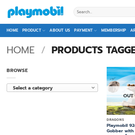
Skip
Search
to
for:
content
HOME
PRODUCT
ABOUT US
PAYMENT
MEMBERSHIP
AR
HOME
/
PRODUCTS TAGGED
BROWSE
Select a category
OUT
+
DRAGONS
Playmobil 9
Gobber with 