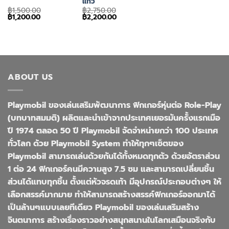
แก้ว
฿
1,500.00
฿
2,750.00
Original
Current
Original
Current
฿
1,200.00
฿
2,200.00
price
price
price
price
was:
is:
was:
is:
฿1,500.00.
฿1,200.00.
฿2,750.00.
฿2,200.00.
ABOUT US
Playmobil ของเล่นเสริมพัฒนาการ ฟิกเกอร์หุ่นต่อ Role-Play
(บทบาทสมมติ) ผลิตและนำเข้าจากประเทศเยอรมันครั้งแรกเมือ
ปี 1974 ตลอด 50 ปี Playmobil จัดจำหน่ายกว่า 100 ประเทศ
ทั่วโลก ด้วย Playmobil System ทำให้ทุกๆเซ็ตของ
Playmobil สามารถเล่นด้วยกันได้ทั้งหมดทุกตัว ด้วยอัตราส่วน
1 ต่อ 24 ฟิกเกอร์คนมีความสูง 7.5 ซม และสามารถเปลี่ยนชิ้น
ส่วนได้แทบทุกชิ้น ตั้งแต่หัวจรดเท้า มีอุปกรณ์ประกอบต่างๆ ให้
เลือกสรรค์มากมาย ทำให้สามารถสร้างสรรค์ฟิกเกอร์ออกมาได้
เป็นล้านๆแบบเลยทีเดียว Playmobil ของเล่นเสริมสร้าง
จินตนาการ สร้างเรื่องราวอย่างสนุกสนานในโลกเสมือนจริงกับ