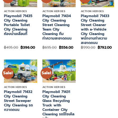
ACTION HEROES
ACTION HEROES
ACTION HEROES
Playmobil 71435
Playmobil 71434
Playmobil 71433
City Cleaning
City Cleaning
City Cleaning
Portable Toilet
Street Cleaning
Street Cleaner
City Cleaning
Team City
with a-Vehicle
ห้องน้ำเคลื่อนที่
Cleaning ทีม
City Cleaning
ทำความสะอาดถนน
พนักงานทำความ
สะอาดถนน
Original
Current
Original
Current
Original
Cur
฿
495.00
฿
396.00
฿
695.00
฿
556.00
฿
990.00
฿
792.00
price
price
price
price
price
pri
was:
is:
was:
is:
was:
is:
฿495.00.
฿396.00.
฿695.00.
฿556.00.
฿990.00.
฿79
Sale!
Sale!
ACTION HEROES
ACTION HEROES
Playmobil 71432
Playmobil 71431
City Cleaning
City Cleaning
Street Sweeper
Glass Recycling
City Cleaning รถ
Truck with
กวาดถนน
Container City
Cleaning รถรีไซเคิล