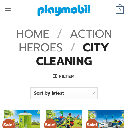
Skip
to
0
content
HOME
/
ACTION
HEROES
/
CITY
CLEANING
FILTER
Sale!
Sale!
Sale!