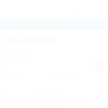
ARTICLE
CATALOGUE 2026
BRANCHES
FIGURE ART
รับจัด E
/
SEA RESCUE
Sale!
OF STOCK
OUT OF STOCK
+
+
S
ACTION HEROES
ACTION
147 Promotional
Playmobil 70145 Sea Rescue
Playmo
oat เซ็ตโปรโมชั่น
Diving Scooter กู้ภัยทางทะเล
Kitesu