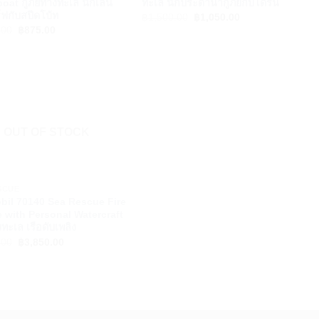
at กู้ภัยทางทะเล นักเล่น
ทะเล นักประดาน้ำกู้ภัยกับโดรน
ร์ฟกับสปีดโบ้ท
Original
Current
฿
1,500.00
฿
1,050.00
price
price
Original
Current
.00
฿
875.00
was:
is:
price
price
฿1,500.00.
฿1,050.00.
was:
is:
฿1,250.00.
฿875.00.
OUT OF STOCK
SCUE
bil 70140 Sea Rescue Fire
 with Personal Watercraft
งทะเล เรือดับเพลิง
Original
Current
.00
฿
3,850.00
price
price
was:
is:
฿5,500.00.
฿3,850.00.