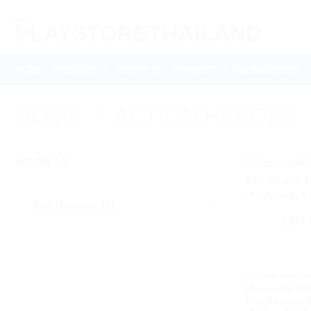
Skip
Search
to
for:
content
HOME
PRODUCT
ABOUT US
PAYMENT
MEMBERSHIP
HOME
/
ACTION HEROES
BROWSE
OUT 
+
ACTION HEROE
Playmobil 70
Fire Rescue B