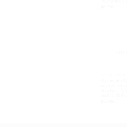
เรือดับเพลิงกู้ภั
฿
2,990.00
OUT 
+
ACTION HEROE
Playmobil 70
Environmenta
Dive Boat กู้ภ
ทะเลกับเรือดำน
฿
1,990.00