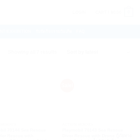
0
LOGIN
CART /
฿
0.00
VENT/EXHIBITION
รับจัดกิจกรรมวันเกิด
FAQ
Sorted
Showing all 7 results
by
latest
Sale!
+
 HEROES
ACTION HEROES
bil 70144 Sea Rescue
Playmobil 70143 Sea Rescue
rfer Rescue with
Diver Rescue with Drone กู้ภัยทาง