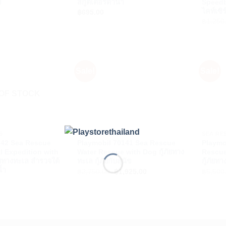
ย
สกู๊ตเตอร์ดำน้ำ
Speedbo
ไคท์เซิ
฿
695.00
฿
1,250
Sale!
Sale!
OF STOCK
+
+
S
ACTION HEROES
SEA RE
142 Sea Rescue
Playmobil 70141 Sea Rescue
Playmo
l Expedition with
Water Rescue with Dog กู้ภัยทาง
Rescue
ัยทางทะเล สำรวจใต้
ทะเล กู้ภัยกับสุนัข
กู้ภัยทา
้ำ
Original
Current
฿
2,750.00
฿
1,925.00
฿
5,500
price
price
was:
is:
฿2,750.00.
฿1,925.00.