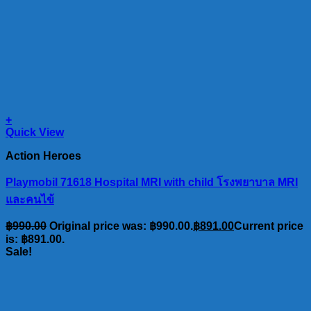
+
Quick View
Action Heroes
Playmobil 71618 Hospital MRI with child โรงพยาบาล MRI
และคนไข้
฿
990.00
Original price was: ฿990.00.
฿
891.00
Current price
is: ฿891.00.
Sale!