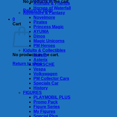
No products in the cart.
Animals & Friends
Horses of Waterfall
Return to shop
Adventure & Fantasy
Novelmore
0
Pirates
Cart
Princess Magic
AYUMA
Dinos
Magic Unicorns
PM Heroes
Kidults & Collectibles
No products in the cart.
Naruto
Asterix
Return to shop
PORSCHE
Vespa
Volkswagen
PM Collector Cars
Specials Car
History
FIGURES
PLAYMOBIL PLUS
Promo Pack
Figure Series
My Figures
Special Plus