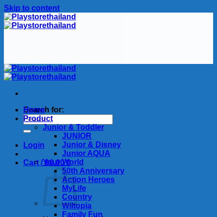
Skip to content
Search for:
Home
Product
Junior & Toddler
JUNIOR
Junior & Disney
Login
Junior AQUA
Your World
Cart /
฿
0.00
0
50th Anniversary
Action Heroes
MyLife
Country
Wiltopia
Family Fun