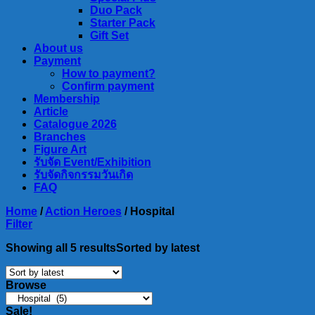
Duo Pack
Starter Pack
Gift Set
About us
Payment
How to payment?
Confirm payment
Membership
Article
Catalogue 2026
Branches
Figure Art
รับจัด Event/Exhibition
รับจัดกิจกรรมวันเกิด
FAQ
Home
/
Action Heroes
/
Hospital
Filter
Showing all 5 results
Sorted by latest
Browse
Sale!