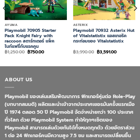
AYUMA
ASTERIX
Playmobil 70905 Starter
Playmobil 70932 Asterix Hut
Pack Knight Fairy with
of Vitalstatistix แอสเทอริค
raccoon สตาร์ทเตอร์ แพ็ค
กระท่อมของ Vitalstatistix
ไนท์แฟรี่กับแรคคูน
Original
Current
Original
Current
฿
1,250.00
฿
750.00
฿
3,990.00
฿
3,591.00
price
price
price
price
was:
is:
was:
is:
฿1,250.00.
฿750.00.
฿3,990.00.
฿3,591.00.
ABOUT US
Playmobil ของเล่นเสริมพัฒนาการ ฟิกเกอร์หุ่นต่อ Role-Play
(บทบาทสมมติ) ผลิตและนำเข้าจากประเทศเยอรมันครั้งแรกเมือ
ปี 1974 ตลอด 50 ปี Playmobil จัดจำหน่ายกว่า 100 ประเทศ
ทั่วโลก ด้วย Playmobil System ทำให้ทุกๆเซ็ตของ
Playmobil สามารถเล่นด้วยกันได้ทั้งหมดทุกตัว ด้วยอัตราส่วน
1 ต่อ 24 ฟิกเกอร์คนมีความสูง 7.5 ซม และสามารถเปลี่ยนชิ้น