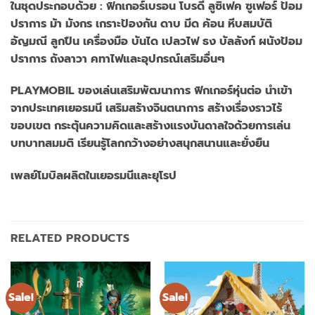
ในชุดประกอบด้วย : ฟิกเกอร์เบรอน โบรดี้ ลูซิเฟค ซูเฟอร์ ป้อม
ปราการ ม้า มังกร เกราะป้องกัน ดาบ มีด ค้อน หีบสมบัติ
อัญมณี ลูกปืน เครื่องมือ บันได เปลวไฟ ธง บัลลังก์ ผนังป้อม
ปราการ ถังลาวา คทาไฟและอุปกรณ์เสริมอื่นๆ
PLAYMOBIL ของเล่นเสริมพัฒนาการ ฟิกเกอร์หุ่นต่อ นำเข้า
จากประเทศเยอรมนี เสริมสร้างจินตนาการ สร้างเรื่องราวไร้
ขอบเขต กระตุ้นความคิดและสร้างแรงบันดาลใจด้วยการเล่น
บทบาทสมมติ เรียนรู้โลกกว้างอย่างสนุกสนานและยั่งยืน
เพลย์โมบิลผลิตในเยอรมนีและยุโรป
RELATED PRODUCTS
Sale!
Sale!