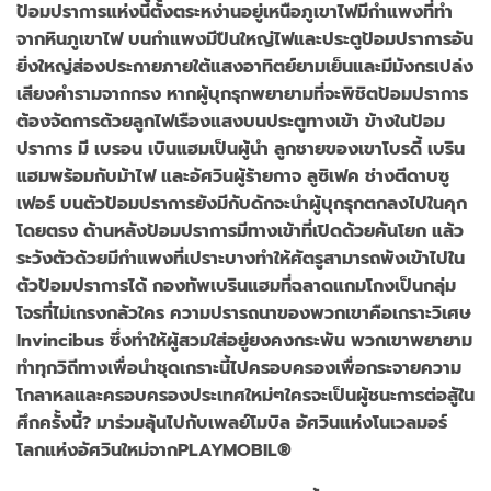
ป้อมปราการแห่งนี้ตั้งตระหง่านอยู่เหนือภูเขาไฟมีกำแพงที่ทำ
จากหินภูเขาไฟ บนกำแพงมีปืนใหญ่ไฟและประตูป้อมปราการอัน
ยิ่งใหญ่ส่องประกายภายใต้แสงอาทิตย์ยามเย็นและมีมังกรเปล่ง
เสียงคำรามจากกรง หากผู้บุกรุกพยายามที่จะพิชิตป้อมปราการ
ต้องจัดการด้วยลูกไฟเรืองแสงบนประตูทางเข้า ข้างในป้อม
ปราการ มี เบรอน เบินแฮมเป็นผู้นำ ลูกชายของเขาโบรดี้ เบริน
แฮมพร้อมกับม้าไฟ และอัศวินผู้ร้ายกาจ ลูซิเฟค ช่างตีดาบซู
เฟอร์ บนตัวป้อมปราการยังมีกับดักจะนำผู้บุกรุกตกลงไปในคุก
โดยตรง ด้านหลังป้อมปราการมีทางเข้าที่เปิดด้วยคันโยก แล้ว
ระวังตัวด้วยมีกำแพงที่เปราะบางทำให้ศัตรูสามารถพังเข้าไปใน
ตัวป้อมปราการได้ กองทัพเบรินแฮมที่ฉลาดแกมโกงเป็นกลุ่ม
โจรที่ไม่เกรงกลัวใคร ความปรารถนาของพวกเขาคือเกราะวิเศษ
Invincibus ซึ่งทำให้ผู้สวมใส่อยู่ยงคงกระพัน พวกเขาพยายาม
ทำทุกวิถีทางเพื่อนำชุดเกราะนี้ไปครอบครองเพื่อกระจายความ
โกลาหลและครอบครองประเทศใหม่ๆใครจะเป็นผู้ชนะการต่อสู้ใน
ศึกครั้งนี้? มาร่วมลุ้นไปกับเพลย์โมบิล อัศวินแห่งโนเวลมอร์
โลกแห่งอัศวินใหม่จากPLAYMOBIL®