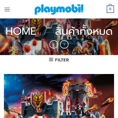
Skip
to
0
content
HOME
/
สินค้าทั้งหมด
FILTER