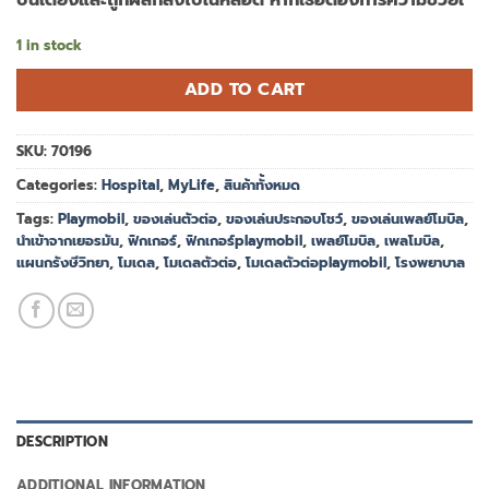
บนเตียงและถูกผลักลงไปในหลอด หากเธอต้องการความช่วยเ
1 in stock
ADD TO CART
SKU:
70196
Categories:
Hospital
,
MyLife
,
สินค้าทั้งหมด
Tags:
Playmobil
,
ของเล่นตัวต่อ
,
ของเล่นประกอบโชว์
,
ของเล่นเพลย์โมบิล
,
นำเข้าจากเยอรมัน
,
ฟิกเกอร์
,
ฟิกเกอร์playmobil
,
เพลย์โมบิล
,
เพลโมบิล
,
แผนกรังษีวิทยา
,
โมเดล
,
โมเดลตัวต่อ
,
โมเดลตัวต่อplaymobil
,
โรงพยาบาล
DESCRIPTION
ADDITIONAL INFORMATION