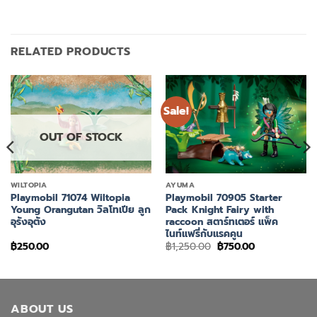
RELATED PRODUCTS
Sale!
OUT OF STOCK
WILTOPIA
AYUMA
Playmobil 71074 Wiltopia
Playmobil 70905 Starter
Young Orangutan วิลโทเปีย ลูก
Pack Knight Fairy with
อุรังอุตัง
raccoon สตาร์ทเตอร์ แพ็ค
ไนท์แฟรี่กับแรคคูน
Original
Current
฿
250.00
฿
1,250.00
฿
750.00
price
price
was:
is:
฿1,250.00.
฿750.00.
ABOUT US