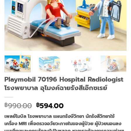
Playmobil 70196 Hospital Radiologist
โรงพยาบาล อุโมงค์ฉายรังสีเอ๊กซเรย์
Original
Current
990.00
594.00
฿
฿
price
price
เพลย์โมบิล โรงพยาบาล แผนกรังษีวิทยา นักรังสีวิทยาใช้
was:
is:
เครื่อง MRI เพื่อตรวจอวัยวะภายในของผู้ป่วย ผู้ป่วยนอนลง
฿990.00.
฿594.00.