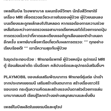
เพลย์โมบิล โรงพยาบาล แผนกรังษีวิทยา นักรังสีวิทยาใช้
เครื่อง MRI เพื่อตรวจอวัยวะภายในของผู้ป่วย ผู้ป่วยนอนลง
บนเตียงและถูกผลักลงไปในหลอด หากเธอต้องการความช่วย
เหลือในระหว่างการตรวจเธอสามารถเรียกหมอได้ด้วยการกดปุ่ม
การตรวจเร็วกว่าที่คาดและเตียงเธอก็ถูกเลือนออกใาข้างนอก
อีกครั้ง แพทย์มาเพื่อหารือเกี่ยวกับผลการตรวจ: “” ทุกอย่าง
เรียบร้อยดี! “” เขามีความสุขกับผู้ป่วย
ในชุดประกอบด้วย : ฟิกเกอร์แพทย์ ผู้ป่วยหญิง อุปกรณ์ MRI
ตู้ ช้อนส้อมผ่าตัด เข็มฉีดยา คลิปบอร์ดและอุปกรณ์เสริมอื่นๆ
PLAYMOBIL ของเล่นเสริมพัฒนาการ ฟิกเกอร์หุ่นต่อ นำเข้า
จากประเทศเยอรมนี เสริมสร้างจินตนาการ สร้างเรื่องราวไร้
ขอบเขต กระตุ้นความคิดและสร้างแรงบันดาลใจด้วยการเล่น
บทบาทสมมติ เรียนรู้โลกกว้างอย่างสนุกสนานและยั่งยืน
เพลย์โมบิลผลิตในเยอรมนีและยุโรป